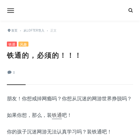
首页
›
从LOFTER导入
›
正文
铁通
风趣
铁通的，必须的！！！
0
朋友！你想戒掉网瘾吗？你想从沉迷的网游世界挣脱吗？
如果你想，那么，装
铁通
吧！
你的孩子沉迷网游无法认真学习吗？装铁通吧！