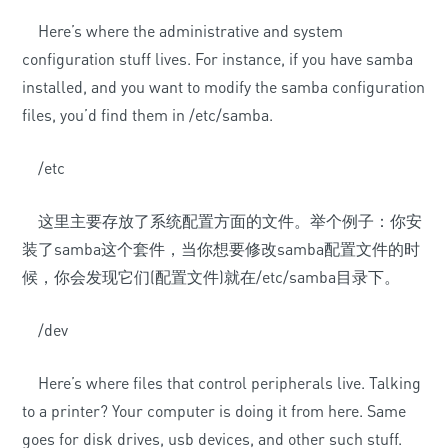
Here’s where the administrative and system
configuration stuff lives. For instance, if you have samba
installed, and you want to modify the samba configuration
files, you’d find them in /etc/samba.
/etc
这里主要存放了系统配置方面的文件。举个例子：你安
装了samba这个套件，当你想要修改samba配置文件的时
候，你会发现它们(配置文件)就在/etc/samba目录下。
/dev
Here’s where files that control peripherals live. Talking
to a printer? Your computer is doing it from here. Same
goes for disk drives, usb devices, and other such stuff.