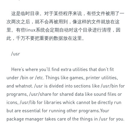
这是临时目录。对于某些程序来说，有些文件被用了一
次两次之后，就不会再被用到，像这样的文件就放在这
里。有些linux系统会定期自动对这个目录进行清理，因
此，千万不要把重要的数据放在这里。
/usr
Here’s where you’ll find extra utilities that don’t fit
under /bin or /etc. Things like games, printer utilities,
and whatnot. /usr is divided into sections like /usr/bin for
programs, /usr/share for shared data like sound files or
icons, /usr/lib for libraries whick cannot be directly run
but are essential for running other programs.Your
package manager takes care of the things in /usr for you.