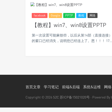
facebook
Google
PPTP
教程
网络
【教程】win7、win8设置PPTP
第一次设置可能麻烦些，以后从第14部（直接连接）开始做就可以了 1 2
的窗口已经消失，说明您已经连上了。恩！！！ 17
首页文章
学习笔记
前端&后端
系统&运维
网络
Copyright © 2026
S2C
苏ICP备15021020号
· Powered By