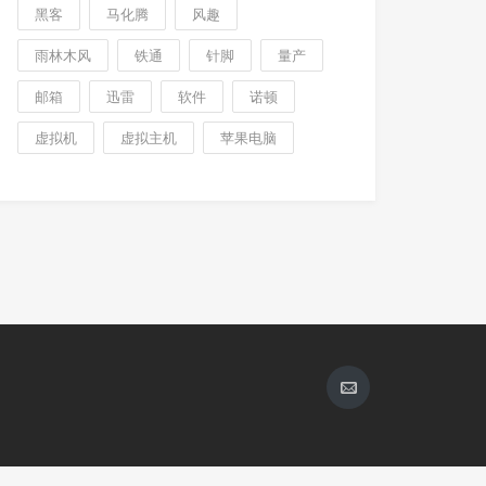
黑客
马化腾
风趣
雨林木风
铁通
针脚
量产
邮箱
迅雷
软件
诺顿
虚拟机
虚拟主机
苹果电脑